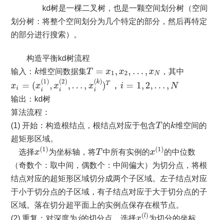
kd树是一棵二叉树，也是一颗空间划分树（空间
划分树：将整个空间划分为几个特定的部分，然后再特定
的部分进行搜索）。
构造平衡kd树流程
k
T
=
x
1
,
x
2
,
…
,
x
N
=
,
,
…
,
输入：
k
维空间数据集
T
x
x
x
，其中
1
2
N
x
i
=
(
x
i
(
1
)
,
x
i
(
2
)
,
…
,
x
i
(
k
)
)
T
，
i
=
1
,
2
,
…
,
N
(
1
)
(
2
)
(
)
k
=
(
,
,
…
,
)
，
=
1
,
2
,
…
,
T
x
x
x
x
i
N
i
i
i
i
输出：kd树
算法流程：
T
k
(1) 开始：构造根结点，根结点对应于包含
T
的
k
维空间的
超矩形区域。
x
(
1
)
x
(
1
)
T
(
1
)
(
1
)
选择
x
为坐标轴，将
T
中所有实例的
x
的中位数
（奇数个：取中间，偶数个：中间偏大）为切分点，将根
结点对应的超矩形区域切分成两个子区域。左子结点对应
于小于切分点的子区域，有子结点对应于大于切分点的子
区域。落在切分超平面上的实例点保存在根节点。
x
(
l
)
j
(
)
l
(2) 重复：对深度为
j
的切分点，选择
x
为切分的坐标