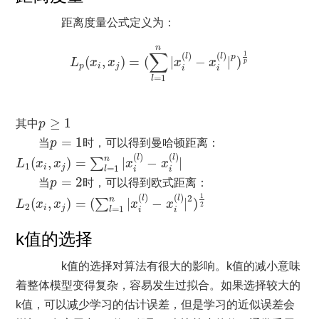
距离度量公式定义为：
L
p
(
x
i
,
x
j
)
=
(
∑
l
=
1
n
|
x
i
(
l
)
−
x
i
(
l
)
|
p
)
1
p
n
∑
1
(
)
(
)
l
l
p
(
,
)
=
(
|
−
|
)
L
x
x
x
x
p
p
i
j
i
i
=
1
l
p
≥
1
≥
1
其中
p
p
=
1
=
1
当
p
时，可以得到曼哈顿距离：
L
1
(
x
i
,
x
j
)
=
∑
l
=
1
n
|
x
i
(
l
)
−
x
i
(
l
)
|
(
)
(
)
l
l
n
(
,
)
=
|
−
|
∑
L
x
x
x
x
1
i
j
=
1
l
i
i
p
=
2
=
2
当
p
时，可以得到欧式距离：
L
2
(
x
i
,
x
j
)
=
(
∑
l
=
1
n
|
x
i
(
l
)
−
x
i
(
l
)
|
2
)
1
2
1
(
)
(
)
2
l
l
n
(
,
)
=
(
|
−
|
)
∑
L
x
x
x
x
2
2
i
j
=
1
l
i
i
k值的选择
k值的选择对算法有很大的影响。k值的减小意味
着整体模型变得复杂，容易发生过拟合。如果选择较大的
k值，可以减少学习的估计误差，但是学习的近似误差会