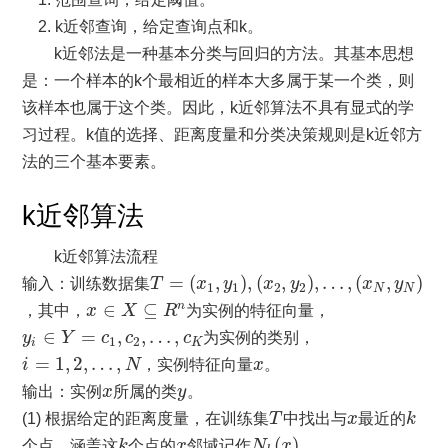
2. k近邻查询，给定查询点和k。
k近邻法是一种基本分类与回归的方法。其基本思想
是：一个样本的k个最相近的样本大多属于某一个类，则
该样本也属于这个类。因此，k近邻算法不具有显式的学
习过程。k值的选择、距离度量和分类决策规则是k近邻方
法的三个基本要素。
k近邻算法
k近邻算法流程
T
=
(
x
1
,
y
1
)
,
(
x
2
,
y
2
)
,
…
,
(
x
N
,
y
N
)
=
(
,
)
,
(
,
)
,
…
,
(
,
)
输入：训练数据集
T
x
y
x
y
x
y
1
1
2
2
N
N
x
∈
X
⊆
R
n
∈
⊆
n
，其中，
x
X
R
为实例的特征向量，
y
i
∈
Y
=
c
1
,
c
2
,
…
,
c
K
∈
=
,
,
…
,
y
Y
c
c
c
为实例的类别，
1
2
i
K
i
=
1
,
2
,
…
,
N
x
=
1
,
2
,
…
,
i
N
，实例特征向量
x
。
x
y
输出：实例
x
所属的类
y
。
T
k
x
(1) 根据给定的距离度量，在训练集
T
中找出与
x
最近的
k
N
k
(
x
)
k
x
(
)
个点，涵盖这
k
个点的
x
邻域记作
N
x
。