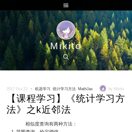
Mikito
•
2017 Oct 22
机器学习
,
统计学习方法
,
MathJax
by Mikito
【课程学习】《统计学习方
法》之k近邻法
相似度查询有两种方法：
1. 范围查询，给定阈值。