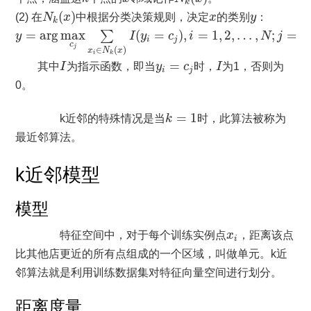
k
N
k
(
x
)
x
y
(
)
(2) 在
N
x
中根据分类决策规则，决定
x
的类别
y
：
k
y
=
arg
max
c
j
∑
x
i
∈
N
k
(
x
)
I
(
y
i
=
c
j
)
,
i
=
1
,
2
,
…
,
N
;
j
=
1
,
2
,
…
,
K
=
arg
max
(
=
)
,
=
1
,
2
,
…
,
;
=
1
∑
y
I
y
c
i
N
j
i
j
c
j
∈
(
)
x
N
x
i
k
I
I
y
i
=
c
j
=
其中
I
为指示函数，即当
y
c
时，
I
为1，否则为
i
j
0。
k
=
1
=
1
k近邻的特殊情况是当
k
时，此算法被称为
最近邻算法。
k近邻模型
模型
x
i
特征空间中，对于每个训练实例点
x
，距离该点
i
比其他店更近的所有点组成的一个区域，叫做单元。k近
邻算法就是利用训练数据集对特征向量空间进行划分。
距离度量