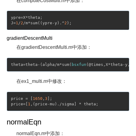
在computeCostMulti.m中添加：
ypre=X*theta;

J=
1
/
2
/m*sum((ypre-y).^
2
gradientDescentMulti
在gradientDescentMulti.m中添加：
theta=theta-(alpha/m*sum(
bsxfun
在ex1_multi.m中修改：
price = [
1650
,
3
];

price=[
1
normalEqn
normalEqn.m中添加：