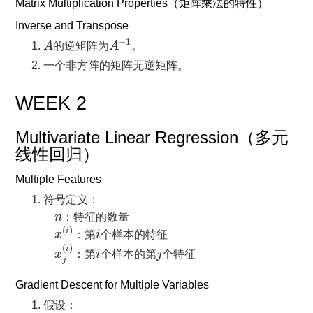
Matrix Multiplication Properties（矩阵乘法的特性）
Inverse and Transpose
A
−
1
A
−
1
A
的逆矩阵为
A
。
一个非方阵的矩阵无逆矩阵。
WEEK 2
Multivariate Linear Regression（多元
线性回归）
Multiple Features
符号定义：
n
n
：特征的数量
x
(
i
)
i
(
)
i
x
：第
i
个样本的特征
x
j
(
i
)
i
j
(
)
i
x
：第
i
个样本的第
j
个特征
j
Gradient Descent for Multiple Variables
假设：