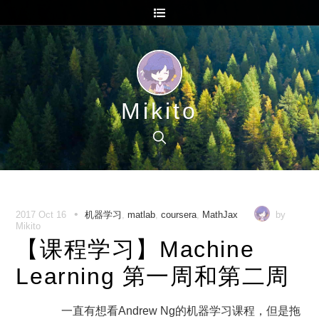
Mikito
•
2017 Oct 16
机器学习
,
matlab
,
coursera
,
MathJax
by
Mikito
【课程学习】Machine
Learning 第一周和第二周
一直有想看Andrew Ng的机器学习课程，但是拖