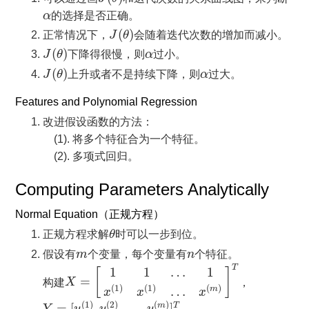
α
α
的选择是否正确。
J
(
θ
)
(
)
正常情况下，
J
θ
会随着迭代次数的增加而减小。
J
(
θ
)
α
(
)
J
θ
下降得很慢，则
α
过小。
J
(
θ
)
α
(
)
J
θ
上升或者不是持续下降，则
α
过大。
Features and Polynomial Regression
改进假设函数的方法：
(1). 将多个特征合为一个特征。
(2). 多项式回归。
Computing Parameters Analytically
Normal Equation（正规方程）
θ
正规方程求解
θ
时可以一步到位。
m
n
假设有
m
个变量，每个变量有
n
个特征。
X
=
[
1
1
…
1
x
(
1
)
x
(
1
)
…
x
(
m
)
]
T
T
1
1
…
1
[
]
=
构建
X
，
(
1
)
(
1
)
(
)
…
m
x
x
x
Y
=
[
y
(
1
)
,
y
(
2
)
,
…
,
y
(
m
)
]
T
(
1
)
(
2
)
(
)
=
[
,
,
…
,
]
m
T
Y
y
y
y