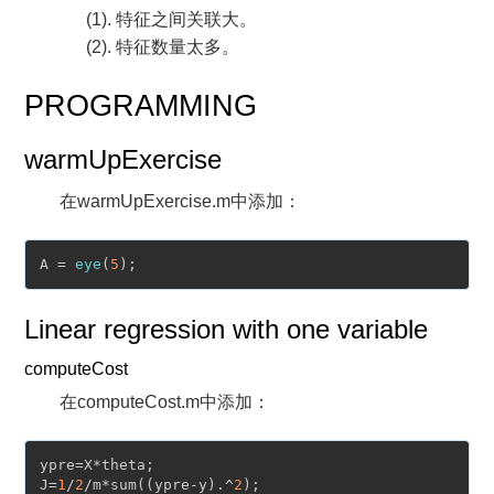
(1). 特征之间关联大。
(2). 特征数量太多。
PROGRAMMING
warmUpExercise
在warmUpExercise.m中添加：
A = 
eye
(
5
Linear regression with one variable
computeCost
在computeCost.m中添加：
ypre=X*theta;

J=
1
/
2
/m*sum((ypre-y).^
2