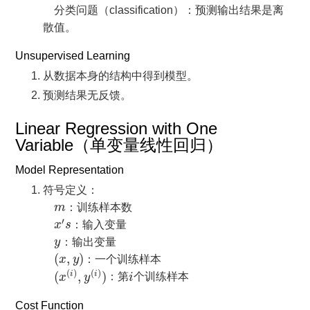
分类问题（classification）：预测输出结果是离
散值。
Unsupervised Learning
从数据本身的结构中得到模型。
预测结果无反馈。
Linear Regression with One
Variable（单变量线性回归）
Model Representation
符号定义：
m
m
：训练样本数
x
′
s
′
x
s
：输入变量
y
y
：输出变量
(
x
,
y
)
(
,
)
x
y
：一个训练样本
(
x
(
i
)
,
y
(
i
)
)
i
(
)
(
)
(
,
)
i
i
x
y
：第
i
个训练样本
Cost Function