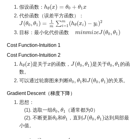
h
θ
(
x
)
=
θ
0
+
θ
1
x
(
)
=
+
假设函数：
h
x
θ
θ
x
0
1
θ
代价函数（误差平方函数）：
J
(
θ
0
,
θ
1
)
=
1
m
∑
i
=
1
m
(
h
θ
(
x
i
)
−
y
i
)
2
1
m
2
(
,
)
=
(
(
)
−
)
∑
J
θ
θ
h
x
y
0
1
i
i
θ
=
1
i
m
m
i
n
m
i
z
e
J
(
θ
0
,
θ
1
)
(
,
)
目标：最小化代价函数
m
i
n
m
i
z
e
J
θ
θ
0
1
Cost Function-Intuition 1
Cost Function-Intuition 2
h
θ
(
x
)
J
(
θ
0
,
θ
1
)
θ
0
,
θ
1
x
(
)
(
,
)
,
h
x
是关于
x
的函数，
J
θ
θ
是关于
θ
θ
的函
0
1
0
1
θ
数。
J
(
θ
0
,
θ
1
)
θ
0
,
θ
1
,
(
,
)
可以通过轮廓图来判断
θ
θ
和
J
θ
θ
的关系。
0
1
0
1
Gradient Descent（梯度下降）
思想：
θ
0
,
θ
1
,
(1). 选取一组
θ
θ
（通常都为0）
0
1
J
(
θ
0
,
θ
1
)
θ
0
θ
1
(
,
)
(2). 不断更新
θ
和
θ
，直到
J
θ
θ
达到局部最
0
1
0
1
小值。