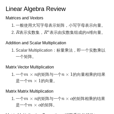
Linear Algebra Review
Matrices and Vextors
一般使用大写字母表示矩阵，小写字母表示向量。
R
R
n
n
n
R
表示实数集，
R
表示由实数集组成的
n
维向量。
Addition and Scalar Multiplication
Scalar Multiplication：标量乘法，即一个实数乘以
一个矩阵。
Matrix Vector Multiplication
n
×
1
m
×
n
×
×
1
一个
m
n
的矩阵与一个
n
的向量相乘的结果
m
×
1
×
1
是一个
m
的向量。
Matrix Matrix Multiplication
m
×
n
n
×
o
×
×
一个
m
n
的矩阵与一个
n
o
的矩阵相乘的结果
m
×
o
×
是一个
m
o
的矩阵。