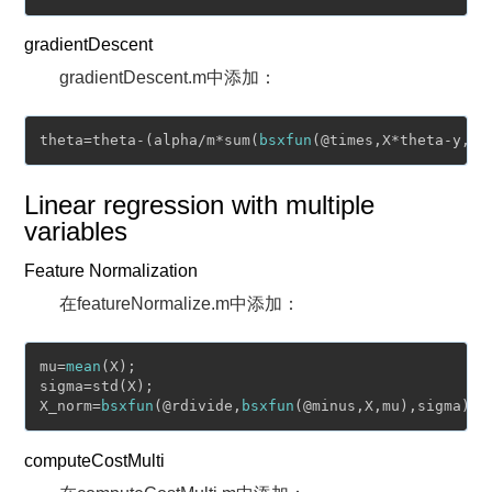
gradientDescent
gradientDescent.m中添加：
theta=theta-(alpha/m*sum(
bsxfun
Linear regression with multiple
variables
Feature Normalization
在featureNormalize.m中添加：
mu=
mean
(X);

sigma=std(X);

X_norm=
bsxfun
(@rdivide,
bsxfun
computeCostMulti