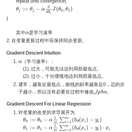
repeat until covergence{
θ
j
:=
θ
j
−
α
d
d
θ
j
J
(
θ
0
,
θ
1
)
d
:
=
−
(
,
)
θ
θ
α
J
θ
θ
0
1
j
j
d
θ
j
}
α
其中
α
是学习速率
2. 在变量更新过程中应保持同步更新。
Gradient Descent Intuition
α
α
（学习速率）：
(1). 过大，可能无法达到局部最低点。
(2). 过小，十分缓慢地达到局部最低点。
通常，越靠近最低点，曲线的斜率越靠近0，迈的步
a
l
p
h
a
子越小，所以没有必要在过程中修改
l
p
h
a
。
a
Gradient Descent For Linear Regression
对变量的改变的求导展开为
θ
0
:=
θ
0
−
α
1
m
∑
i
=
1
m
(
h
θ
(
x
i
)
−
y
i
)
1
m
:
=
−
(
(
)
−
)
∑
θ
θ
α
h
x
y
0
0
i
i
θ
=
1
i
m
θ
1
:=
θ
1
−
α
1
m
∑
i
=
1
m
(
h
θ
(
x
i
)
−
y
i
)
⋅
x
i
1
m
:
=
−
(
(
)
−
)
⋅
∑
θ
θ
α
h
x
y
x
1
1
i
i
i
θ
=
1
i
m