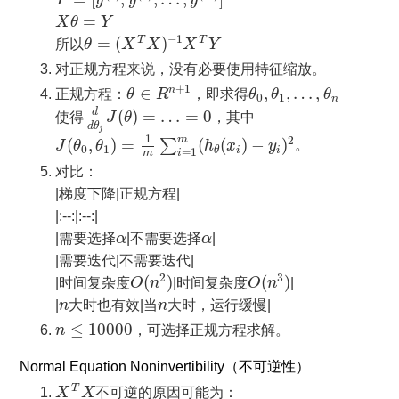
X
θ
=
Y
=
X
θ
Y
θ
=
(
X
T
X
)
−
1
X
T
Y
−
1
=
(
)
T
T
所以
θ
X
X
X
Y
对正规方程来说，没有必要使用特征缩放。
θ
∈
R
n
+
1
θ
0
,
θ
1
,
…
,
θ
n
+
1
∈
,
,
…
,
n
正规方程：
θ
R
，即求得
θ
θ
θ
0
1
n
d
d
θ
j
J
(
θ
)
=
…
=
0
d
(
)
=
…
=
0
使得
J
θ
，其中
d
θ
j
J
(
θ
0
,
θ
1
)
=
1
m
∑
i
=
1
m
(
h
θ
(
x
i
)
−
y
i
)
2
1
m
2
(
,
)
=
(
(
)
−
)
∑
J
θ
θ
h
x
y
。
0
1
i
i
θ
=
1
i
m
对比：
|梯度下降|正规方程|
|:--:|:--:|
α
α
|需要选择
α
|不需要选择
α
|
|需要迭代|不需要迭代|
O
(
n
2
)
O
(
n
3
)
2
3
(
)
(
)
|时间复杂度
O
n
|时间复杂度
O
n
|
n
n
|
n
大时也有效|当
n
大时，运行缓慢|
n
≤
10000
≤
10000
n
，可选择正规方程求解。
Normal Equation Noninvertibility（不可逆性）
X
T
X
T
X
X
不可逆的原因可能为：