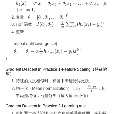
h
θ
(
x
)
=
θ
T
x
=
θ
0
x
0
+
θ
1
x
1
+
…
+
θ
n
x
n
(
)
=
=
+
+
…
+
T
h
x
θ
x
θ
x
θ
x
θ
x
，其
0
0
1
1
n
n
θ
x
0
=
1
=
1
中
x
。
0
θ
=
[
θ
0
,
θ
1
,
…
,
θ
n
]
T
=
[
,
,
…
,
]
T
变量：
θ
θ
θ
θ
0
1
n
J
(
θ
0
,
θ
1
)
=
1
m
∑
i
=
1
m
(
h
θ
(
x
i
)
−
y
i
)
2
1
m
2
(
,
)
=
(
(
)
−
)
∑
代价函数：
J
θ
θ
h
x
y
0
1
i
i
θ
=
1
i
m
更新：
repeat until covergence{
θ
j
:=
θ
j
−
α
1
m
h
t
h
e
t
a
(
x
i
)
−
y
i
)
x
j
(
i
)
(
)
1
i
:
=
−
(
)
−
)
θ
θ
α
h
x
y
x
j
j
i
i
t
h
e
t
a
j
m
}
Gradient Descent in Practice 1-Feature Scaling（特征缩
放）
特征的尺度相似时，梯度下降进行得更快。
x
i
=
x
i
−
μ
i
s
i
−
x
μ
=
i
i
均一化（Mean normalization）：
x
，其
i
s
i
μ
i
s
i
中
μ
是均值，
s
是范围（最大值-最小值）
i
i
Gradient Descent in Practice 2-Learning rate
J
(
θ
)
(
)
可以通过画
J
θ
和迭代次数的关系曲线图，来判断