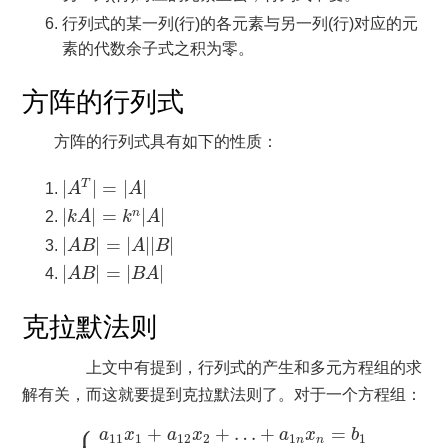
行列式的某一列(行)的各元素与另一列(行)对应的元
素的代数余子式之积为零。
方阵的行列式
方阵的行列式具有如下的性质：
|
A
T
|
=
|
A
|
|
|
=
|
|
T
A
A
|
k
A
|
=
k
n
|
A
|
|
|
=
|
|
n
k
A
k
A
|
A
B
|
=
|
A
|
|
B
|
|
|
=
|
|
|
|
A
B
A
B
|
A
B
|
=
|
B
A
|
|
|
=
|
|
A
B
B
A
克拉默法则
上文中有提到，行列式的产生和多元方程组的求
解有关，而这就要提到克拉默法则了。对于一个方程组：
{
a
11
x
1
+
a
12
x
2
+
…
+
a
1
n
x
n
=
b
1
a
21
x
1
+
a
22
x
2
⎧
⎪

+
+
…
+
=
a
x
a
x
a
x
b
11
1
12
2
1
1
n
n