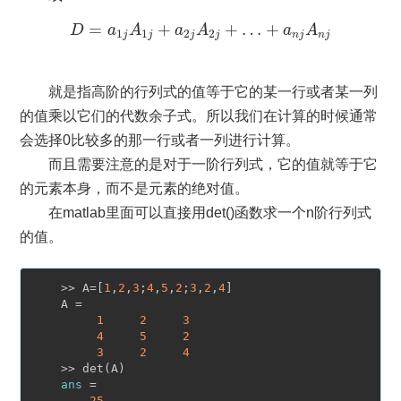
D
=
a
1
j
A
1
j
+
a
2
j
A
2
j
+
…
+
a
n
j
A
n
j
=
+
+
…
+
D
a
A
a
A
a
A
1
1
2
2
j
j
j
j
n
j
n
j
就是指高阶的行列式的值等于它的某一行或者某一列
的值乘以它们的代数余子式。所以我们在计算的时候通常
会选择0比较多的那一行或者一列进行计算。
而且需要注意的是对于一阶行列式，它的值就等于它
的元素本身，而不是元素的绝对值。
在matlab里面可以直接用det()函数求一个n阶行列式
的值。
    >> A=[
1
,
2
,
3
;
4
,
5
,
2
;
3
,
2
,
4
]

    A =

1
2
3
4
5
2
3
2
4
    >> det(A)

ans
 =

-25