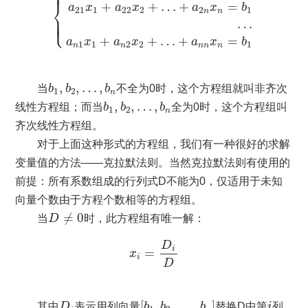
⎪

⎪
⎨
+
+
…
+
=
a
x
a
x
a
x
b
21
1
22
2
2
1
n
n
⎪

⎪

⎩
⎪
…
+
+
…
+
=
a
x
a
x
a
x
b
1
1
2
2
1
n
n
n
n
n
b
1
,
b
2
,
…
,
b
n
,
,
…
,
当
b
b
b
不全为0时，这个方程组就叫非齐次
1
2
n
b
1
,
b
2
,
…
,
b
n
,
,
…
,
线性方程组；而当
b
b
b
全为0时，这个方程组叫
1
2
n
齐次线性方程组。
对于上面这种形式的方程组，我们有一种很好的求解
变量值的方法——克拉默法则。当然克拉默法则有使用的
前提：所有系数组成的行列式D不能为0，仅适用于未知
向量个数由于方程个数相等的方程组。
D
≠
0
≠
0
当
D
时，此方程组有唯一解：
x
i
=
D
i
D
D
i
=
x
i
D
[
b
1
,
b
2
,
…
,
b
n
]
D
i
i
[
,
,
…
,
]
其中
D
表示用列向量
b
b
b
替换D中第
i
列