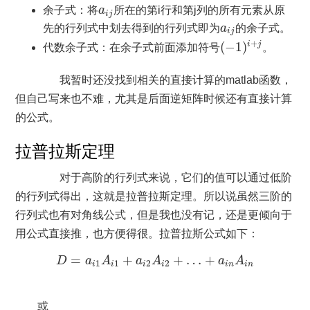
a
i
j
余子式：将
a
所在的第i行和第j列的所有元素从原
i
j
a
i
j
先的行列式中划去得到的行列式即为
a
的余子式。
i
j
(
−
1
)
i
+
j
+
(
−
1
)
i
j
代数余子式：在余子式前面添加符号
。
我暂时还没找到相关的直接计算的matlab函数，
但自己写来也不难，尤其是后面逆矩阵时候还有直接计算
的公式。
拉普拉斯定理
对于高阶的行列式来说，它们的值可以通过低阶
的行列式得出，这就是拉普拉斯定理。所以说虽然三阶的
行列式也有对角线公式，但是我也没有记，还是更倾向于
用公式直接推，也方便得很。拉普拉斯公式如下：
D
=
a
i
1
A
i
1
+
a
i
2
A
i
2
+
…
+
a
i
n
A
i
n
=
+
+
…
+
D
a
A
a
A
a
A
1
1
2
2
i
i
i
i
i
n
i
n
或