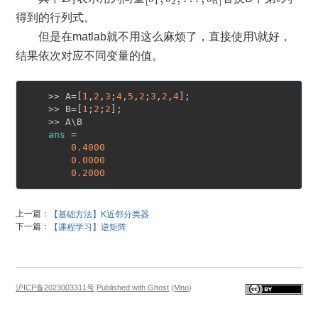
1
2
i
n
得到的行列式。
但是在matlab就不用这么麻烦了，直接使用\就好，
结果依次对应不同变量的值。
    >> A=[
1
,
2
,
3
;
4
,
5
,
2
;
3
,
2
,
4
];

    >> B=[
1
;
2
;
2
];

    >> A\B

ans
 =

0.4000
0.0000
0.2000
上一篇：
【基础方法】K近邻分类器
下一篇：
【课程学习】逆矩阵
沪ICP备2023003311号
Published with Ghost
(
Mno
)