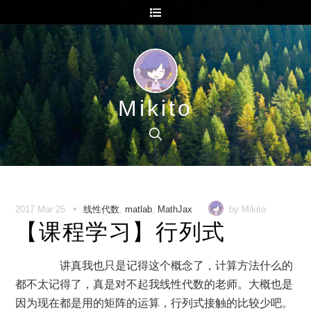
Mikito
•
2017 Mar 25
线性代数
,
matlab
,
MathJax
by Mikito
【课程学习】行列式
讲真我也只是记得这个概念了，计算方法什么的
都不太记得了，真是对不起我线性代数的老师。大概也是
因为现在都是用的矩阵的运算，行列式接触的比较少吧。