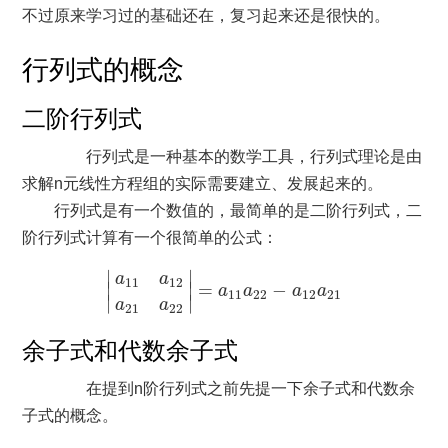
不过原来学习过的基础还在，复习起来还是很快的。
行列式的概念
二阶行列式
行列式是一种基本的数学工具，行列式理论是由
求解n元线性方程组的实际需要建立、发展起来的。
行列式是有一个数值的，最简单的是二阶行列式，二
阶行列式计算有一个很简单的公式：
|
a
11
a
12
a
21
a
22
|
=
a
11
a
22
−
a
12
a
21
∣
∣
a
a
11
12
∣
∣
=
−
a
a
a
a
11
22
12
21
∣
∣
a
a
21
22
余子式和代数余子式
在提到n阶行列式之前先提一下余子式和代数余
子式的概念。