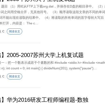
题 题目 （1）用IE从FTP上下载org.dat，并保存在D盘的根目录中
，单词之间用空格分开，无其他符号。 （3）顺序读取这段文章的不同的单
词不能出现在读取的结果中。 （4）将读取的所有单词的首字母转大写后，输
打开，内容是： The c…
题
,
C
阅读全文
】2005-2007苏州大学上机复试题
个数表示成若干个素数的和 #include <stdio.h> #include <math.h> #include
 n); int count = 0; int main() { divideNum(201); system("pause")…
题
,
C
阅读全文
】华为2016研发工程师编程题-数独