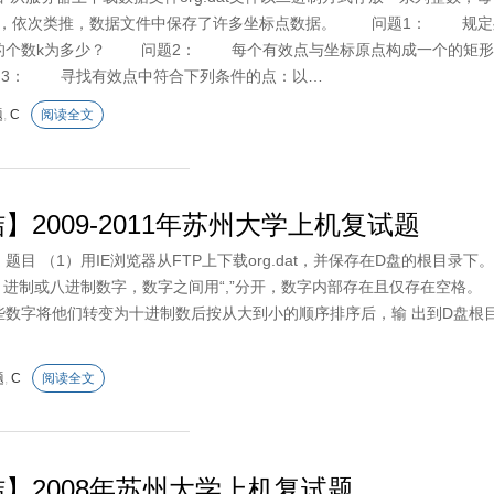
点，依次类推，数据文件中保存了许多坐标点数据。 问题1： 规定
的个数k为多少？ 问题2： 每个有效点与坐标原点构成一个的矩形，
3： 寻找有效点中符合下列条件的点：以…
题
,
C
阅读全文
】2009-2011年苏州大学上机复试题
题 题目 （1）用IE浏览器从FTP上下载org.dat，并保存在D盘的
十 进制或八进制数字，数字之间用“,”分开，数字内部存在且仅存在空
字将他们转变为十进制数后按从大到小的顺序排序后，输 出到D盘根目录下new.tx
题
,
C
阅读全文
】2008年苏州大学上机复试题