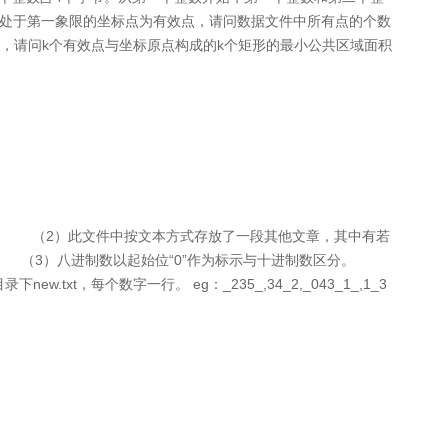
处于第一象限的坐标点为有效点，请问数据文件中所有点的个数
请问k个有效点与坐标原点构成的k个矩形的最小公共区域面积
根目录下。 （2）此文件中按文本方式存放了一段其他文章，其中有若
格。 （3）八进制数以起始位“0”作为标示与十进制数区分。
t，每个数字一行。 eg：_235_,34_2,_043_1_,1_3