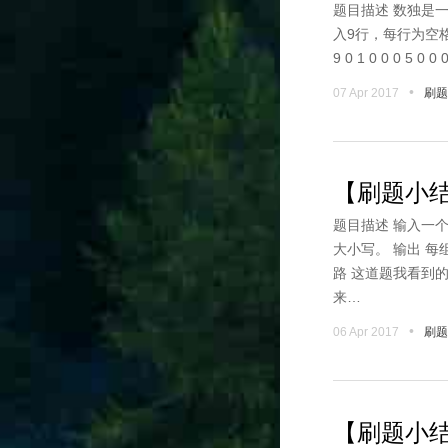
题目描述 数独是
入9行，每行为空格
9 0 1 0 0 0 5 0 0 
•
07 Apr 2017
刷题
【刷题小结
题目描述 输入一
大小写。 输出 每
路 这道题我看到
来…
•
06 Apr 2017
刷题
【刷题小结