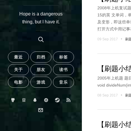
2008年上机复试
Hope is a dangerous
15的英 文单词
thing, but I have it.
及变形，即这些单
打开方式中用记事本
•
09 Sep 2017
刷
最近
归档
标签
【刷题小结
关于
朋友
读书
2005年上机题 题目一：把一
电影
游戏
音乐
void divideNum(int
•
08 Sep 2017
刷
【刷题小结