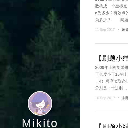
数构成一个坐标
n为多少？有效点
为多少？ 问题
•
11 Sep 2017
刷
【刷题小结
2009年上机复试
干长度小于15的
（4）顺序读取这些数
分别是：十进制…
•
10 Sep 2017
刷
Mikito
【刷题小结