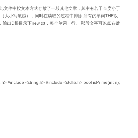
。 （2）此文件中按文本方式存放了一段其他文章，其中有若干长度小于
词（大小写敏感），同时在读取的过程中排除 所有的单词THE以
出D根目录下new.txt，每个单词一行。 那段文字可以点右键
 <string.h> #include <stdlib.h> bool isPrime(int n);