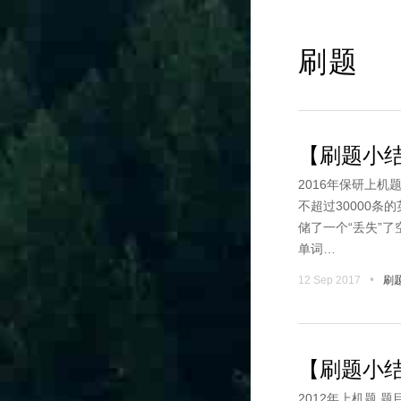
刷题
【刷题小结
2016年保研上机题
不超过30000条
储了一个“丢失”了
单词…
•
12 Sep 2017
刷
【刷题小结
2012年上机题 