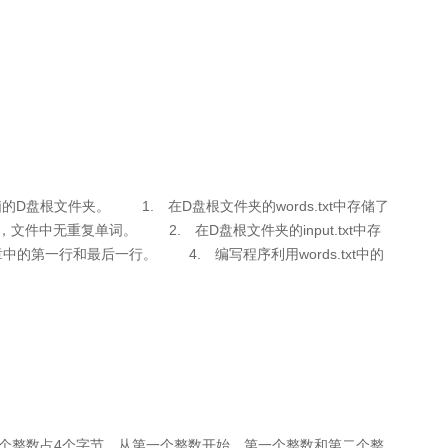
地电脑的D盘根文件夹。 1. 在D盘根文件夹的words.txt中存储了
件中无重复单词。 2. 在D盘根文件夹的input.txt中存
的第一行和最后一行。 4. 编写程序利用words.txt中的
数，每个整数占4个字节。从第一个整数开始，第一个整数和第二个整