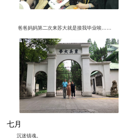
爸爸妈妈第二次来苏大就是接我毕业唉……
七月
沉迷镇魂。