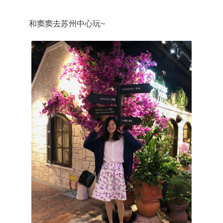
和窦窦去苏州中心玩~