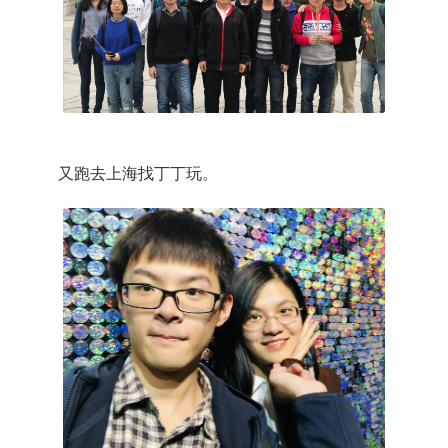
又跑去上海找丁丁玩。