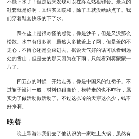
不能下水了！但是后来发现可以在终点站租鞋套。景点的
鞋套就是好啊，又结实又暖和，除了丑就没啥缺点了。我
们穿着鞋套快乐的下了水。
踩在盐上是很奇怪的感觉，像是沙子，但是又没那么
松散。水中有很多洞，虽然大多被盖上了网，但是盖的不
走心，不留心还是会踩进去。据说天气好的话可以看到远
处的雪山，但是去的那天因为在下雨，只能看到雾蒙蒙一
片了。
四五点的时候，开始走秀，像是中国风的红裙子。不
过裙子设计一般，材料也很廉价，模特走的也不咋行，属
实为了做活动做活动了。不过这么冷的天穿这么少，钱不
好挣啊。
晚餐
晚上导游带我们去了他认识的一家吃土火锅，虽然有